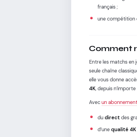
français ;
une compétition é
Comment re
Entre les matchs en jo
seule chaîne classiq
elle vous donne accè
4K
, depuis n’importe
Avec
un abonnement 
du
direct
des gra
d’une
qualité 4K 