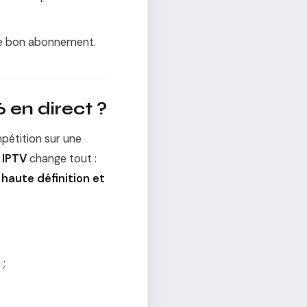
c le bon abonnement.
en direct ?
mpétition sur une
n
IPTV
change tout :
n
haute définition et
 ;