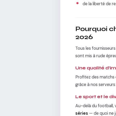
de la liberté de 
Pourquoi ch
2026
Tous les fournisseur
sont mis à rude épreuv
Une qualité d’i
Profitez des matchs
grâce à nos serveur
Le sport et le d
Au-delà du football
séries
— de quoi ne 