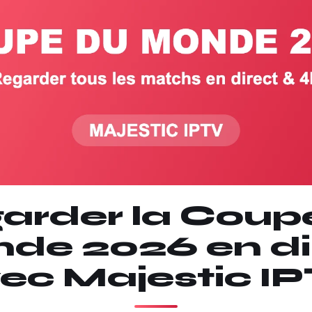
arder la Coup
de 2026 en di
ec Majestic I