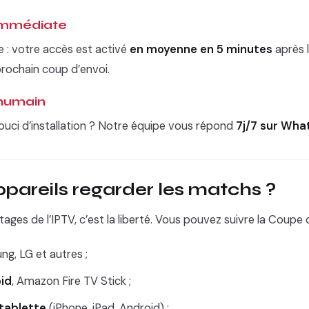
 immédiate
e : votre accès est activé
en moyenne en 5 minutes
après 
prochain coup d’envoi.
 humain
ouci d’installation ? Notre équipe vous répond
7j/7 sur Wh
ppareils regarder les matchs ?
ages de l’IPTV, c’est la liberté. Vous pouvez suivre la Coupe
g, LG et autres ;
id
, Amazon Fire TV Stick ;
tablette
(iPhone, iPad, Android) ;