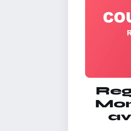
Reg
Mon
av