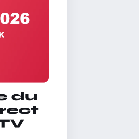
e du
rect
PTV