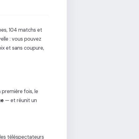
pes, 104 matchs et
velle : vous pouvez
oix et sans coupure,
a première fois, le
ue
— et réunit un
les téléspectateurs